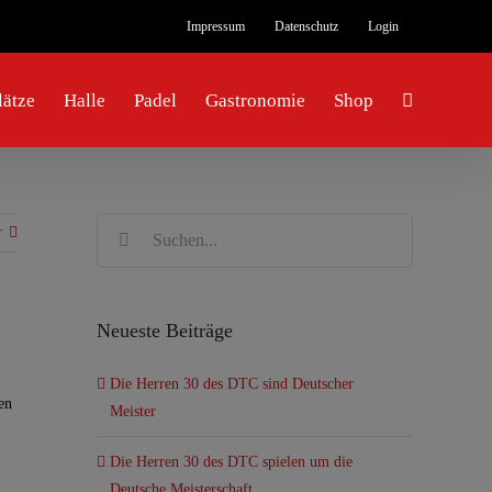
Impressum
Datenschutz
Login
ätze
Halle
Padel
Gastronomie
Shop
Suche
r
nach:
Neueste Beiträge
Die Herren 30 des DTC sind Deutscher
en
Meister
Die Herren 30 des DTC spielen um die
Deutsche Meisterschaft