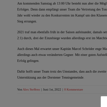
Am kommenden Samstag ab 13:00 Uhr besteht nun aber die Möglic
Erfolges. Denn dann empfängt unser Team die Vertretung des Tont
Jahr wohl wieder zu den Konkurrenten im Kampf um den Klassenerh
Sieg errungen.
2021 traf man ebenfalls früh in der Saison aufeinander, damals s
2:1) durch, drei der Einzelsiege wurden allerdings erst im Matcht
Auch dieses Mal erwartet unser Kapitän Marcel Schröder enge Ma
allerdings auch etwas veränderten Gegner. Mit einer guten Aufste
Erfolg gelingen.
Dafür hofft unser Team trotz des Umstandes, dass auch die zweite 
Unterstützung aus der Dorstener Tennisgemeinde.
Von
Alex Steffens
|
Juni 1st, 2022
|
0 Kommentare