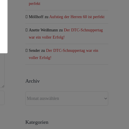
perfekt
sApp
E-
Mail
Möllhoff
zu
Aufstieg der Herren 60 ist perfekt
Anette Weißmann
zu
Der DTC-Schnuppertag
war ein voller Erfolg!
Sender
zu
Der DTC-Schnuppertag war ein
voller Erfolg!
Archiv
Archiv
Kategorien