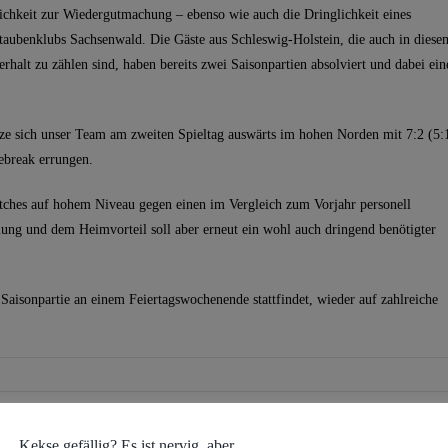
hkeit zur Wiedergutmachung – ebenso wie auch die Dringlichkeit eines
aubenklubs Sachsenwald. Die Gäste aus Schleswig-Holstein, die auch in diese
alt zu zählen sind, haben bereits zwei Saisonpartien absolviert und dabei ein
etze sich unser Team am zweiten Spieltag auswärts im hohen Norden mit 7:2 (5:
iebreak errungen.
tches auf hohem Niveau gegen einen im Vergleich zum Vorjahr personell
llung und dem Heimvorteil soll aber erneut ein wohl auch dringend benötigter
Saisonpartie an einem Feiertagswochenende stattfindet, wieder auf zahlreiche
Kekse gefällig? Es ist nervig, aber...