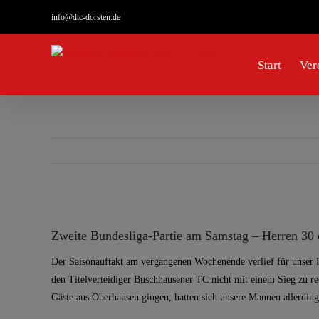
Zum
info@dtc-dorsten.de
Inhalt
springen
Start
Ver
Zeige
grösseres
Zweite Bundesliga-Partie am Samstag – Herren 30
Bild
Der Saisonauftakt am vergangenen Wochenende verlief für unser 
den Titelverteidiger Buschhausener TC nicht mit einem Sieg zu rech
Gäste aus Oberhausen gingen, hatten sich unsere Mannen allerding