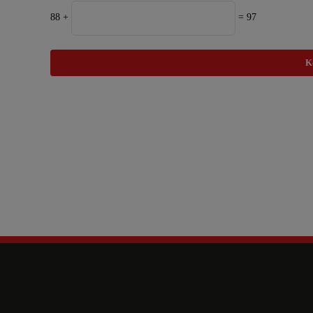
88 +
= 97