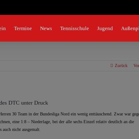
ein
Termine
News
Tennisschule
Jugend
Außenpl
Zurück
Vo
 des DTC unter Druck
Herren 30 Team in der Bundesliga Nord ein wenig enttäuschend. Zwar war geg
nen, eine 1:8 – Niederlage, bei der alle sechs Einzel relativ deutlich an die
s auch nicht ausgemalt.