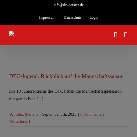
Zum
info@dtc-dorsten.de
Inhalt
Impressum
Datenschutz
Login
springen
DTC-Jugend: Rückblick auf die Mannschaftssaison
Die 10 Juniorenteams des DTC haben die Mannschaftsspielsaison
mit gemischten [...]
Von
Alex Steffens
|
September 5th, 2025
|
0 Kommentare
Weiterlesen