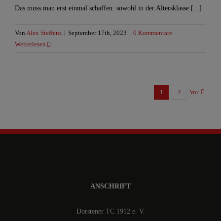
Das muss man erst einmal schaffen: sowohl in der Altersklasse [...]
Von
Alex Steffens
|
September 17th, 2023
|
0 Kommentare
Weiterlesen
1
2
Vor
ANSCHRIFT
Dorstener TC 1912 e. V.