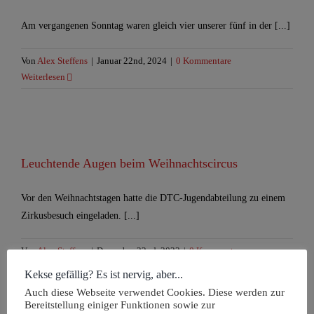
Am vergangenen Sonntag waren gleich vier unserer fünf in der [...]
Von
Alex Steffens
|
Januar 22nd, 2024
|
0 Kommentare
Weiterlesen
Leuchtende Augen beim Weihnachtscircus
Vor den Weihnachtstagen hatte die DTC-Jugendabteilung zu einem
Zirkusbesuch eingeladen. [...]
Von
Alex Steffens
|
Dezember 22nd, 2023
|
0 Kommentare
Weiterlesen
Kekse gefällig? Es ist nervig, aber...
Auch diese Webseite verwendet Cookies. Diese werden zur
Bereitstellung einiger Funktionen sowie zur