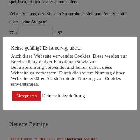
speichern, bis ich wieder kommentiere.
Zeigen Sie uns, dass Sie kein Spamroboter sind und lösen Sie bitte
diese kleine Aufgabe!
77 +
= 83
Kekse gefällig? Es ist nervig, aber...
Auch diese Webseite verwendet Cookies. Diese werden zur
Bereitstellung einiger Funktionen sowie zur
Benutzerführung verwendet und helfen dabei, diese
Webseite zu verbessern. Durch die weitere Nutzung dieser
Webseite erklären Sie sich mit der Nutzung von Cookies
einverstanden.
Suche
Datenschutzerklärung
Akzeptieren
nach:
Neueste Beiträge
Die Herren 30 des DTC sind Deutscher Meister