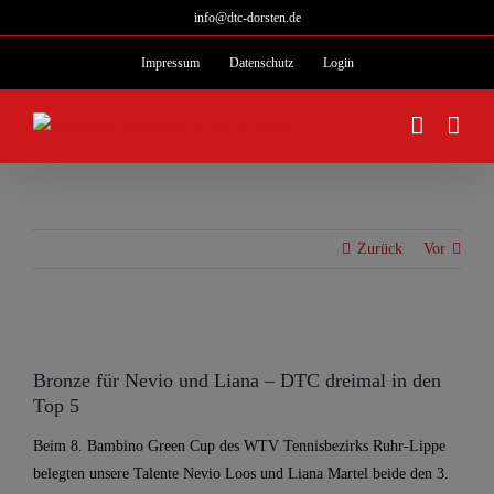
Zum
info@dtc-dorsten.de
Inhalt
Impressum
Datenschutz
Login
springen
Zurück
Vor
Zeige
grösseres
Bronze für Nevio und Liana – DTC dreimal in den
Bild
Top 5
Beim 8. Bambino Green Cup des WTV Tennisbezirks Ruhr-Lippe
belegten unsere Talente Nevio Loos und Liana Martel beide den 3.