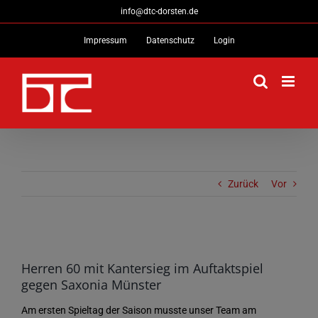
Zum
info@dtc-dorsten.de
Inhalt
Impressum
Datenschutz
Login
springen
Zurück
Vor
Zeige
grösseres
Herren 60 mit Kantersieg im Auftaktspiel
gegen Saxonia Münster
Bild
Am ersten Spieltag der Saison musste unser Team am