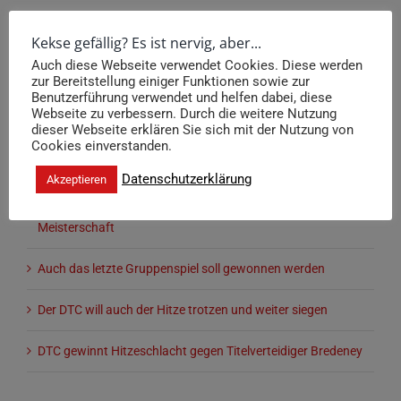
Suche
Kekse gefällig? Es ist nervig, aber...
nach:
Auch diese Webseite verwendet Cookies. Diese werden
zur Bereitstellung einiger Funktionen sowie zur
Benutzerführung verwendet und helfen dabei, diese
Webseite zu verbessern. Durch die weitere Nutzung
Neueste Beiträge
dieser Webseite erklären Sie sich mit der Nutzung von
Cookies einverstanden.
Die Herren 30 des DTC sind Deutscher Meister
Datenschutzerklärung
Akzeptieren
Die Herren 30 des DTC spielen um die Deutsche
Meisterschaft
Auch das letzte Gruppenspiel soll gewonnen werden
Der DTC will auch der Hitze trotzen und weiter siegen
DTC gewinnt Hitzeschlacht gegen Titelverteidiger Bredeney