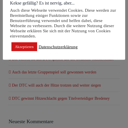
Kekse gefällig? Es ist nervig, aber...
Suche
Auch diese Webseite verwendet Cookies. Diese werden zur
nach:
Bereitstellung einiger Funktionen sowie zur
Benutzerführung verwendet und helfen dabei, diese
Webseite zu verbessern. Durch die weitere Nutzung dieser
Webseite erklären Sie sich mit der Nutzung von Cookies
Neueste Beiträge
einverstanden.
Die Herren 30 des DTC sind Deutscher Meister
Datenschutzerklärung
Akzeptieren
Die Herren 30 des DTC spielen um die Deutsche Meisterschaft
Auch das letzte Gruppenspiel soll gewonnen werden
Der DTC will auch der Hitze trotzen und weiter siegen
DTC gewinnt Hitzeschlacht gegen Titelverteidiger Bredeney
Neueste Kommentare