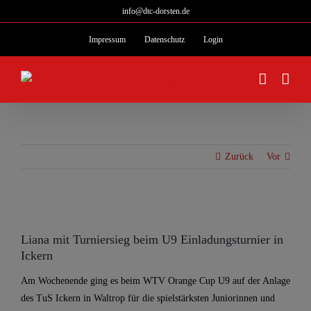
Zum
info@dtc-dorsten.de
Inhalt
Impressum
Datenschutz
Login
springen
Zurück
Vor
Zeige
grösseres
Liana mit Turniersieg beim U9 Einladungsturnier in
Bild
Ickern
Am Wochenende ging es beim WTV Orange Cup U9 auf der Anlage
des TuS Ickern in Waltrop für die spielstärksten Juniorinnen und