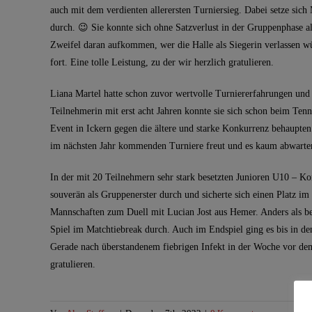
auch mit dem verdienten allerersten Turniersieg. Dabei setze si
durch. 😉 Sie konnte sich ohne Satzverlust in der Gruppenphase al
Zweifel daran aufkommen, wer die Halle als Siegerin verlassen wür
fort. Eine tolle Leistung, zu der wir herzlich gratulieren.
Liana Martel hatte schon zuvor wertvolle Turniererfahrungen und 
Teilnehmerin mit erst acht Jahren konnte sie sich schon beim Ten
Event in Ickern gegen die ältere und starke Konkurrenz behaupten 
im nächsten Jahr kommenden Turniere freut und es kaum abwarte
In der mit 20 Teilnehmern sehr stark besetzten Junioren U10 – Ko
souverän als Gruppenerster durch und sicherte sich einen Platz im
Mannschaften zum Duell mit Lucian Jost aus Hemer. Anders als bei
Spiel im Matchtiebreak durch. Auch im Endspiel ging es bis in de
Gerade nach überstandenem fiebrigen Infekt in der Woche vor dem
gratulieren.