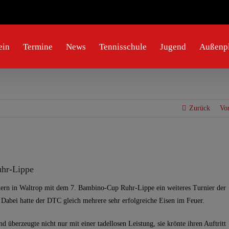
ein
Termine
News
Tennisschule
Jugend
Außenpl
Zurück
Vo
uhr-Lippe
ern in Waltrop mit dem 7. Bambino-Cup Ruhr-Lippe ein weiteres Turnier der
 Dabei hatte der DTC gleich mehrere sehr erfolgreiche Eisen im Feuer.
 überzeugte nicht nur mit einer tadellosen Leistung, sie krönte ihren Auftritt