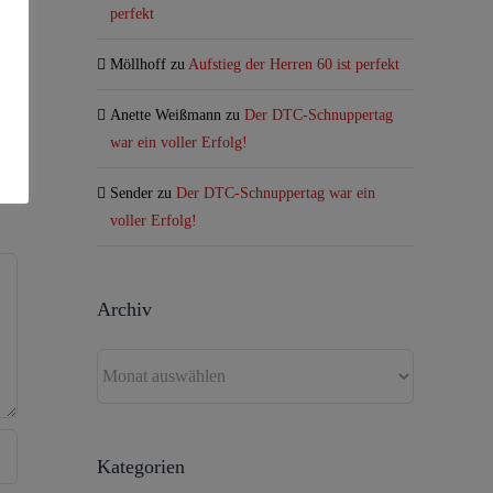
perfekt
Möllhoff
zu
Aufstieg der Herren 60 ist perfekt
Anette Weißmann
zu
Der DTC-Schnuppertag
sApp
E-
Mail
war ein voller Erfolg!
Sender
zu
Der DTC-Schnuppertag war ein
voller Erfolg!
Archiv
Archiv
Kategorien