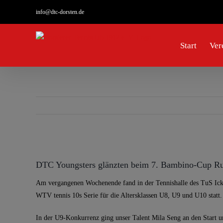
Zum
info@dtc-dorsten.de
Inhalt
springen
Start
Ver
Zeige
grösseres
DTC Youngsters glänzten beim 7. Bambino-Cup R
Bild
Am vergangenen Wochenende fand in der Tennishalle des TuS Ick
WTV tennis 10s Serie für die Altersklassen U8, U9 und U10 statt.
In der U9-Konkurrenz ging unser Talent Mila Seng an den Start und