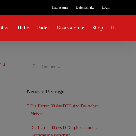
Impressum
Datenschutz
Login
ätze
Halle
Padel
Gastronomie
Shop
Suche
r
nach:
Neueste Beiträge
Die Herren 30 des DTC sind Deutscher
Meister
Die Herren 30 des DTC spielen um die
Deutsche Meisterschaft