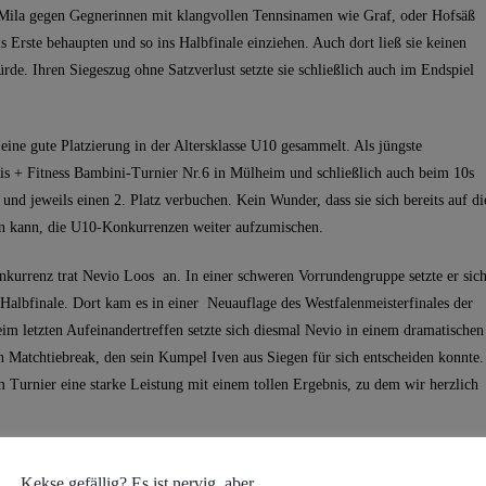
ch Mila gegen Gegnerinnen mit klangvollen Tennsinamen wie Graf, oder Hofsäß
s Erste behaupten und so ins Halbfinale einziehen. Auch dort ließ sie keinen
de. Ihren Siegeszug ohne Satzverlust setzte sie schließlich auch im Endspiel
eine gute Platzierung in der Altersklasse U10 gesammelt. Als jüngste
nis + Fitness Bambini-Turnier Nr.6 in Mülheim und schließlich auch beim 10s
und jeweils einen 2. Platz verbuchen. Kein Wunder, dass sie sich bereits auf di
n kann, die U10-Konkurrenzen weiter aufzumischen.
nkurrenz trat Nevio Loos an. In einer schweren Vorrundengruppe setzte er sic
 Halbfinale. Dort kam es in einer Neuauflage des Westfalenmeisterfinales der
m letzten Aufeinandertreffen setzte sich diesmal Nevio in einem dramatischen
n Matchtiebreak, den sein Kumpel Iven aus Siegen für sich entscheiden konnte.
 Turnier eine starke Leistung mit einem tollen Ergebnis, zu dem wir herzlich
Kekse gefällig? Es ist nervig, aber...