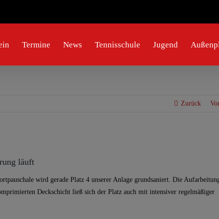
ein
Termine
News
Tennisschule
Jugend
Außenpl
Zurück
Vo
rung läuft
ortpauschale wird gerade Platz 4 unserer Anlage grundsaniert. Die Aufarbeitun
omprimierten Deckschicht ließ sich der Platz auch mit intensiver regelmäßiger