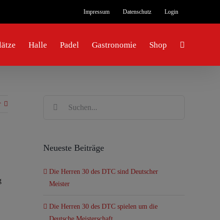
Impressum
Datenschutz
Login
ätze
Halle
Padel
Gastronomie
Shop
Suche
r
nach:
Neueste Beiträge
Die Herren 30 des DTC sind Deutscher
g
Meister
Die Herren 30 des DTC spielen um die
Deutsche Meisterschaft