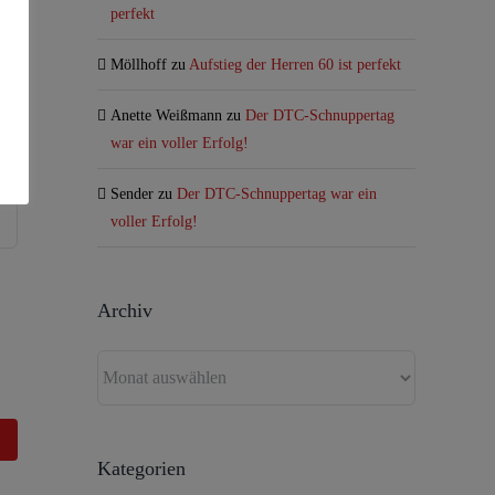
perfekt
Möllhoff
zu
Aufstieg der Herren 60 ist perfekt
Anette Weißmann
zu
Der DTC-Schnuppertag
war ein voller Erfolg!
Sender
zu
Der DTC-Schnuppertag war ein
voller Erfolg!
Archiv
Archiv
Kategorien