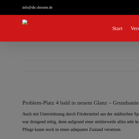
Zum
info@dtc-dorsten.de
Inhalt
springen
Start
Ver
Zeige
grösseres
Problem-Platz 4 bald in neuem Glanz – Grundsanie
Bild
Auch mit Unterstützung durch Fördermittel aus der städtischen Sp
war dringend nötig, denn aufgrund einer mittlerweile allzu sehr k
Pflege kaum noch in einen adäquaten Zustand versetzen.