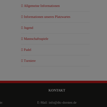
Allgemeine Informationen
Informationen unseres Platzwartes
Jugend
Mannschaftsspiele
Padel
Turniere
KONTAKT
ie:
E-Mail: info@dtc-dorsten.de