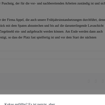
 Puschnig, der für die vor- und nachbereitenden Arbeiten zuständig ist und sic
er der Firma Appel, die auch unsere Frühjahrsinstandsetzungen durchführt, denn
tück mit dem Spaten abzustechen und bis auf die darunterliegende Lavaschicht
 Ziegelmehl ein- und aufgebracht werden können. Am Ende werden dann auch
tigt, so dass der Platz fast spielfertig ist und vor dem Start der nächsten
Facebook
What
Kekse gefällig? Es ist nervig, aber...