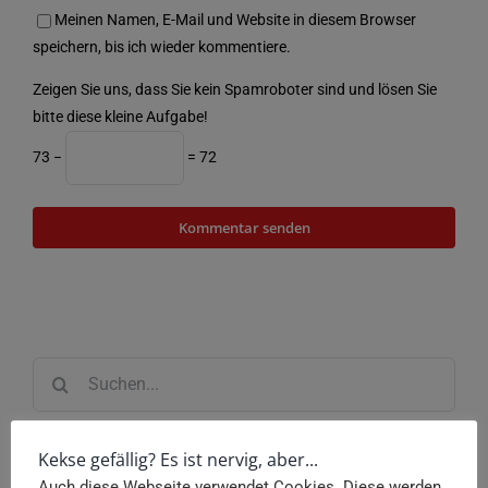
Meinen Namen, E-Mail und Website in diesem Browser
speichern, bis ich wieder kommentiere.
Zeigen Sie uns, dass Sie kein Spamroboter sind und lösen Sie
bitte diese kleine Aufgabe!
73 −
= 72
Suche
nach:
Kekse gefällig? Es ist nervig, aber...
Neueste Beiträge
Auch diese Webseite verwendet Cookies. Diese werden