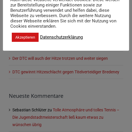
zur Bereitstellung einiger Funktionen sowie zur
Benutzerführung verwendet und helfen dabei, diese
Die Herren 30 des DTC sind Deutscher Meister
Webseite zu verbessern. Durch die weitere Nutzung
dieser Webseite erklären Sie sich mit der Nutzung von
Die Herren 30 des DTC spielen um die Deutsche
Cookies einverstanden.
Meisterschaft
Datenschutzerklärung
Akzeptieren
Auch das letzte Gruppenspiel soll gewonnen werden
Der DTC will auch der Hitze trotzen und weiter siegen
DTC gewinnt Hitzeschlacht gegen Titelverteidiger Bredeney
Neueste Kommentare
Sebastian Schlüter
zu
Tolle Atmosphäre und tolles Tennis –
Die Jugendstadtmeisterschaft ließ kaum etwas zu
wünschen übrig