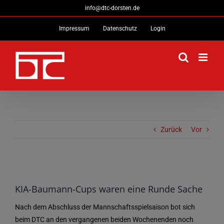
Zum
info@dtc-dorsten.de
Inhalt
Impressum
Datenschutz
Login
springen
Zurück
Vor
Zeige
grösseres
KIA-Baumann-Cups waren eine Runde Sache
Bild
Nach dem Abschluss der Mannschaftsspielsaison bot sich
beim DTC an den vergangenen beiden Wochenenden noch