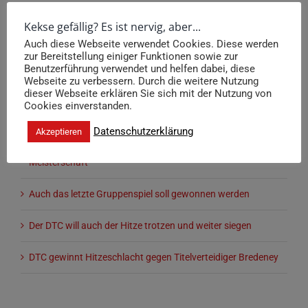
Suche
Kekse gefällig? Es ist nervig, aber...
nach:
Auch diese Webseite verwendet Cookies. Diese werden
zur Bereitstellung einiger Funktionen sowie zur
Benutzerführung verwendet und helfen dabei, diese
Neueste Beiträge
Webseite zu verbessern. Durch die weitere Nutzung
dieser Webseite erklären Sie sich mit der Nutzung von
Cookies einverstanden.
Die Herren 30 des DTC sind Deutscher Meister
Datenschutzerklärung
Akzeptieren
Die Herren 30 des DTC spielen um die Deutsche
Meisterschaft
Auch das letzte Gruppenspiel soll gewonnen werden
Der DTC will auch der Hitze trotzen und weiter siegen
DTC gewinnt Hitzeschlacht gegen Titelverteidiger Bredeney