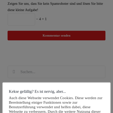
Zeigen Sie uns, dass Sie kein Spamroboter sind und lösen Sie bitte
diese kleine Aufgabe!
− 4 = 1
Suche
nach:
Kekse gefällig? Es ist nervig, aber...
Neueste Beiträge
Auch diese Webseite verwendet Cookies. Diese werden zur
Bereitstellung einiger Funktionen sowie zur
Die Herren 30 des DTC sind Deutscher Meister
Benutzerführung verwendet und helfen dabei, diese
Webseite zu verbessern. Durch die weitere Nutzung dieser